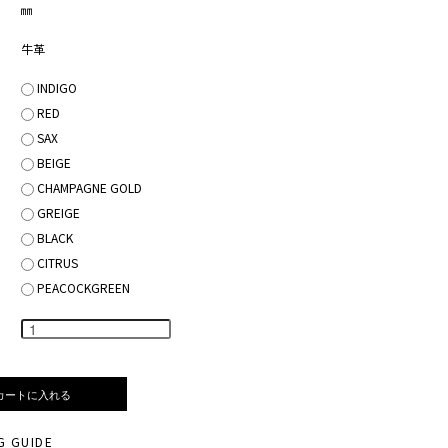
㎜
牛革
INDIGO
RED
SAX
BEIGE
CHAMPAGNE GOLD
GREIGE
BLACK
CITRUS
PEACOCKGREEN
G GUIDE