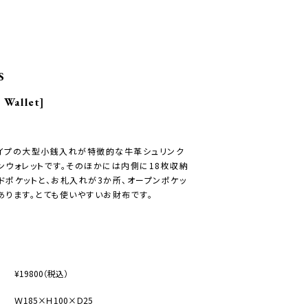
S
 Wallet]
イプの大型小銭入れが特徴的な牛革シュリンク
ンウォレットです。そのほかには内側に18枚収納
ドポケットと、お札入れが3か所、オープンポケッ
あります。とても使いやすいお財布です。
¥19800（税込）
Ｗ185×Ｈ100×Ｄ25